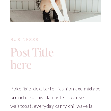
BUSINESSS
Post Title
here
Poke fixie kickstarter fashion axe mixtape
brunch. Bushwick master cleanse
waistcoat, everyday carry chillwave la