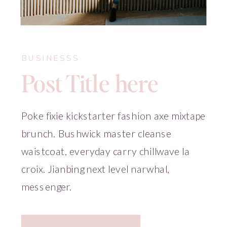
BUSINESSS
Post Title here
Poke fixie kickstarter fashion axe mixtape
brunch. Bushwick master cleanse
waistcoat, everyday carry chillwave la
croix. Jianbing next level narwhal,
messenger.